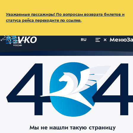
Уважаемые пассажиры! По вопросам возврата билетов и
статуса рейса переходите по ссылке.
Меню
З
RU
Мы не нашли такую страницу