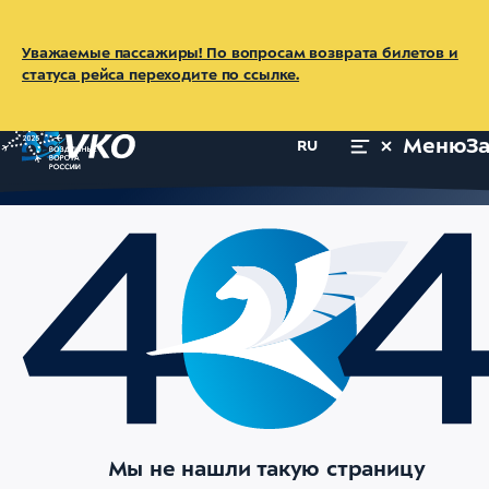
Уважаемые пассажиры! По вопросам возврата билетов и
статуса рейса переходите по ссылке.
Меню
З
RU
Мы не нашли такую страницу