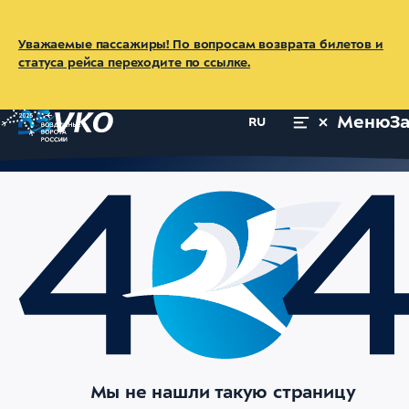
Уважаемые пассажиры! По вопросам возврата билетов и
статуса рейса переходите по ссылке.
Меню
З
RU
Мы не нашли такую страницу