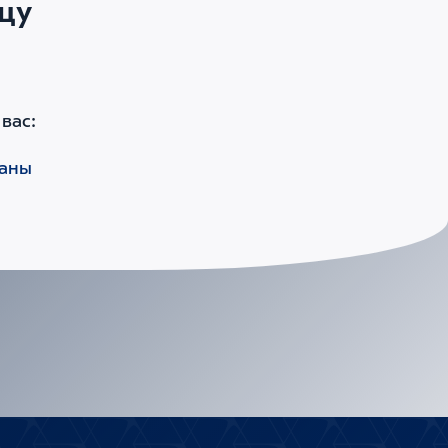
цу
вас:
раны