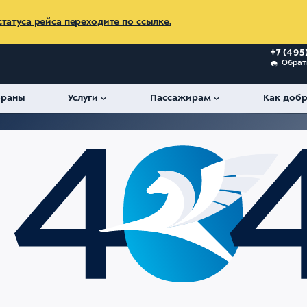
татуса рейса переходите по ссылке.
+7 (495
Обрат
ораны
Услуги
Пассажирам
Как добр