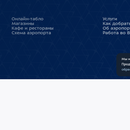
Онлайн-табло
Услуги
Магазины
Как добрат
Кафе и рестораны
Об аэропор
Схема аэропорта
Работа во 
Мы и
Прод
обра
СПРАВОЧНАЯ СЛУЖБА
АО «МЕЖД
ПОЛИТИКА
+7 (495) 937-55-55
КАРТА САЙ
Обратная связь
СДЕЛАНО 