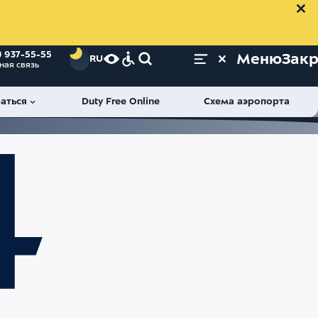
) 937-55-55
Меню
Зак
RU
ная связь
аться
Duty Free Online
Схема аэропорта