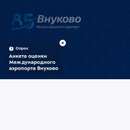
Опрос
Анкета оценки
Международного
аэропорта Внуково
08
:
36
(UTC+3)
08 августа, суббота
Внуково
Минтранс