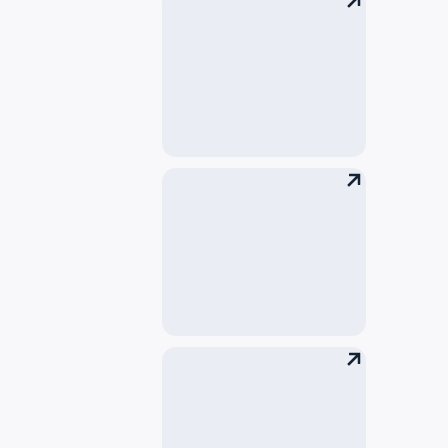
边境管制
运输和航空安全要求
查询行李及遗失（无
人认领）物品