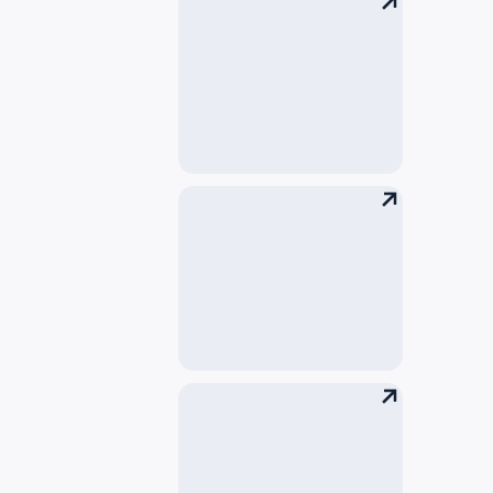
到达乘客
过境/转机乘客
登机手续