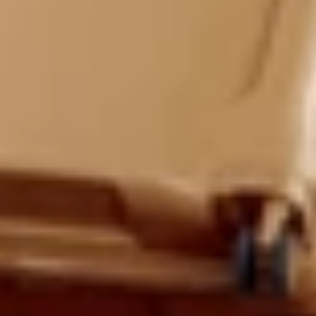
航班实况
商店
咖啡馆、餐馆
机场布局图
服务
如何到达
关于机场
旅客指南
合作伙伴
联系方式
11
:
58
(UTC+3)
08 八月, 星期六