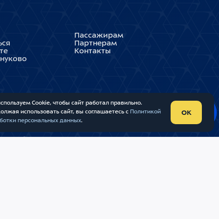
Пассажирам
ься
Партнерам
те
Контакты
Внуково
спользуем Cookie, чтобы сайт работал правильно.
олжая использовать сайт, вы соглашаетесь с
Политикой
OK
ботки персональных данных
.
УНАРОДНЫЙ АЭРОПОРТ «ВНУКОВО»
 ОБРАБОТКИ ПЕРСОНАЛЬНЫХ ДАННЫХ
ТА
В
RIVERSTART