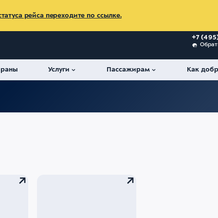
татуса рейса переходите по ссылке.
+7 (495
Обрат
ораны
Услуги
Пассажирам
Как добр