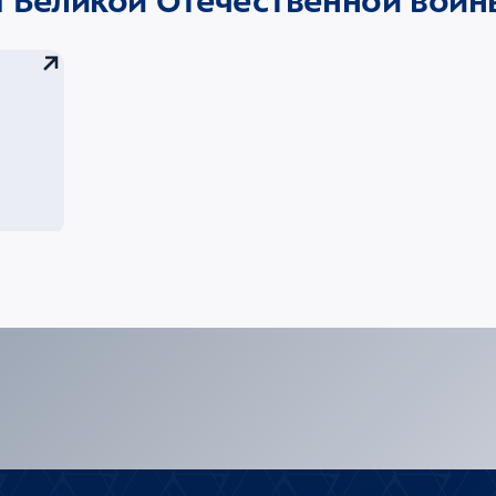
ы Великой Отечественной войн
беды