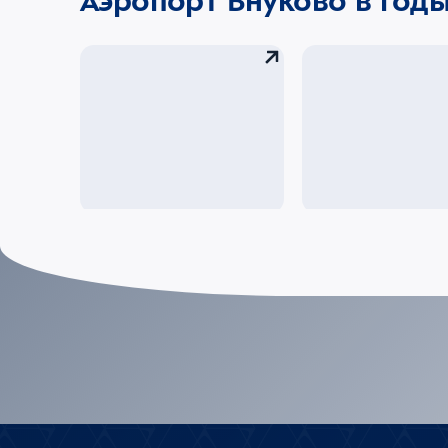
Аэропорт Внуково в год
Герои Внуково
Авиаторы По