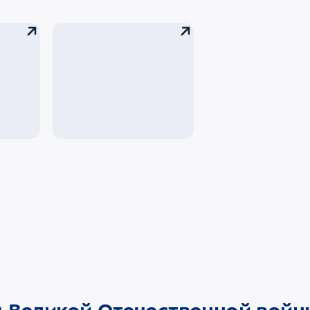
и
Стажировка