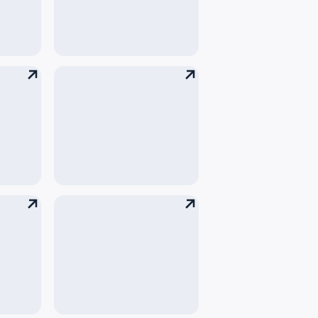
о
Внуково 3
А.Н.Туполев