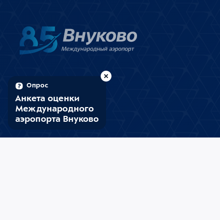
Опрос
Анкета оценки
Международного
аэропорта Внуково
12
59
(UTC+3)
09 августа, воскресенье
Внуково
Минтранс