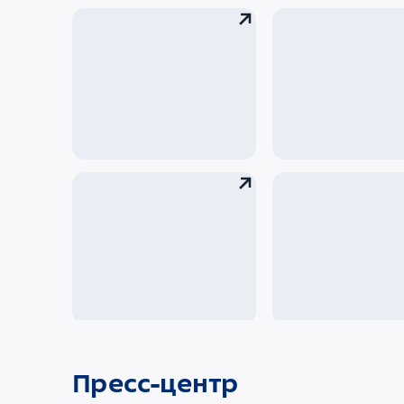
История
Музей аэропо
аэропорта
Внуково
Социальная
ответственность
Экология
Приаэродромная
территория
Политики
Пресс-центр