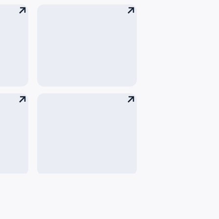
рта
Награды
Охрана труда
Раскрытие
информации