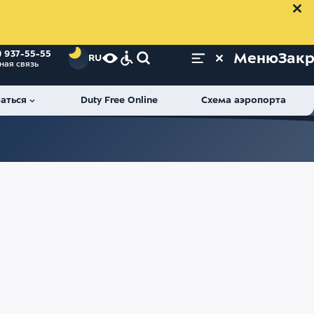
) 937-55-55
Меню
Зак
RU
ная связь
аться
Duty Free Online
Схема аэропорта