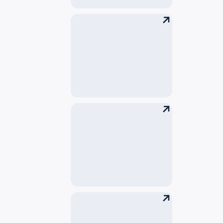
Услуги
Грузоотправителям/
Грузополучателям
Контакты