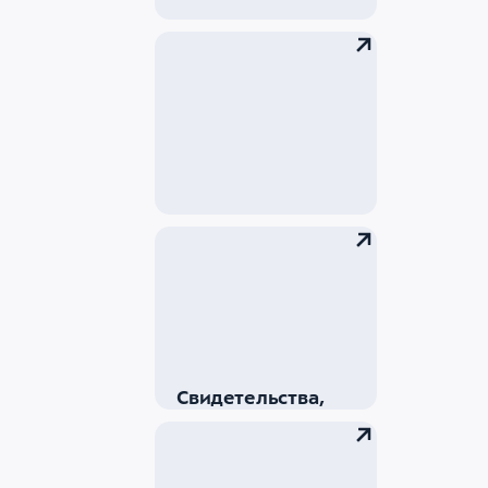
Проверить статус
груза
Партнеры и
клиенты
Свидетельства,
сертификаты и
лицензии