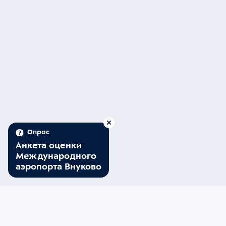
Опрос
Анкета оценки
Международного
аэропорта Внуково
05
:
49
(UTC+3)
06 августа, четверг
Внуково
Минтранс