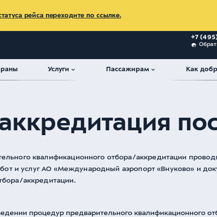
татуса рейса переходите по ссылке.
+7 (495
Обрат
ораны
Услуги
Пассажирам
Как добр
авщиков
 аккредитация по
ельного квалификационного отбора/аккредитации проводя
работ и услуг АО «Международный аэропорт «Внуково» и д
тбора/аккредитации.
едении процедур предварительного квалификационного о