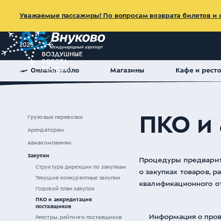
Уважаемые пассажиры! По вопросам возврата билетов и с
Онлайн-табло
Магазины
Кафе и рест
Главная
Партнерам
Закупки
ПКО и аккредитация пост
ПКО и
Грузовые перевозки
Арендаторам
Авиакомпаниям
Закупки
Процедуры предварит
Структура дирекции по закупкам
о закупках товаров, 
Текущие конкурентные закупки
квалификационного о
Годовой план закупок
ПКО и аккредитация
поставщиков
Информация о пров
Реестры, рейтинги поставщиков