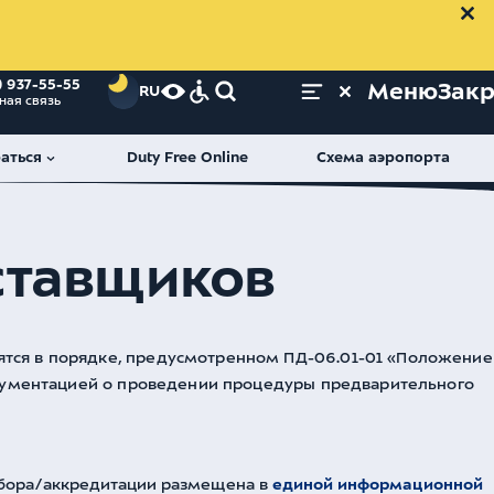
) 937-55-55
Меню
Зак
RU
ная связь
аться
Duty Free Online
Схема аэропорта
ставщиков
тся в порядке, предусмотренном ПД-06.01-01 «Положение
окументацией о проведении процедуры предварительного
тбора/аккредитации размещена в
единой информационной