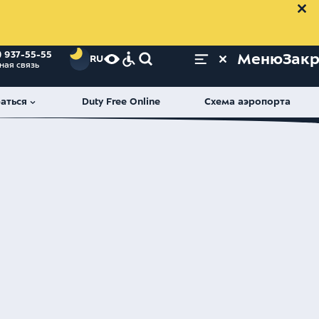
Выбрать файл
Найти
) 937-55-55
Меню
Зак
RU
ная связь
аться
Duty Free Online
Схема аэропорта