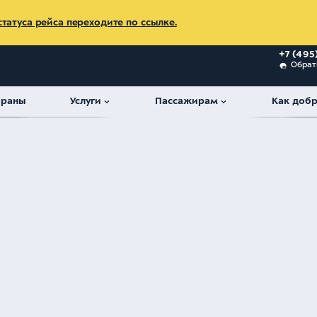
татуса рейса переходите по ссылке.
+7 (495
Обрат
ораны
Услуги
Пассажирам
Как добр
сии