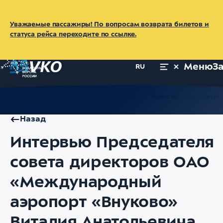
Уважаемые пассажиры! По вопросам возврата билетов и
статуса рейса переходите по ссылке.
Меню
З
RU
Главная
Об аэропорте
Пресс-центр
Новости
Интервью 
Назад
Интервью Председателя
совета директоров ОАО
«Международный
аэропорт «Внуково»