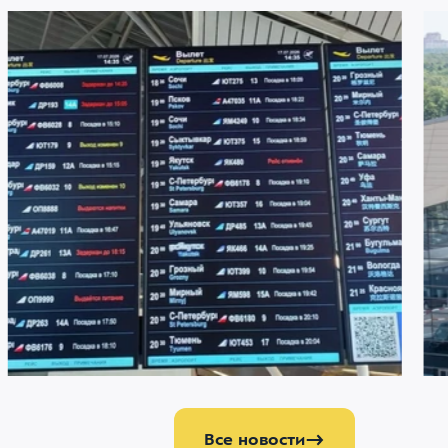
22 ИЮЛЯ 2026
2121
21 И
Меняемся ради комфорта пассажиров
Аэ
аэ
аэ
Все новости