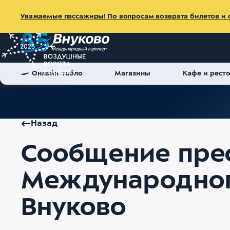
Уважаемые пассажиры! По вопросам возврата билетов и с
Онлайн-табло
Магазины
Кафе и рест
Главная
Об аэропорте
Пресс-центр
Новости
Сообще
Назад
Сообщение пре
Международног
Внуково