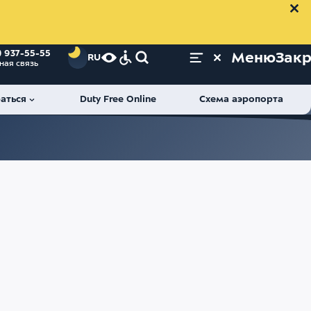
) 937-55-55
Меню
Зак
RU
ная связь
аться
Duty Free Online
Схема аэропорта