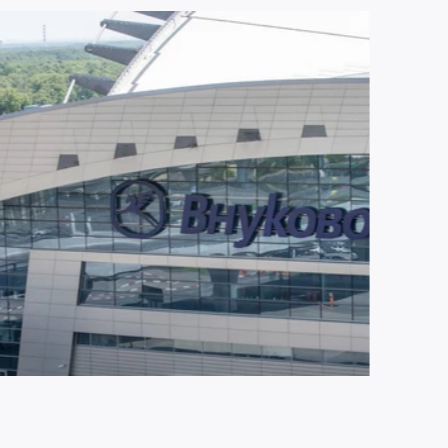
ЮЛЯ 2026
2135
ропорт Внуково становится партнером
ропорта Шереметьево по управлению
ропортом Домодедово