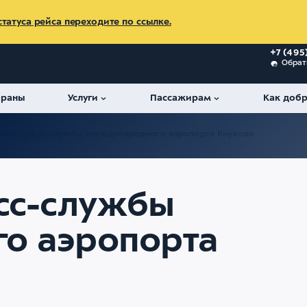
татуса рейса переходите по ссылке.
+7 (495
Обрат
ораны
Услуги
Пассажирам
Как добр
ние пресс-службы Международного аэропорта Внуково
сс-службы
о аэропорта