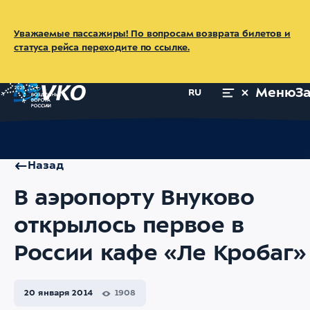
Уважаемые пассажиры! По вопросам возврата билетов и
статуса рейса переходите по ссылке.
Меню
З
RU
Главная
Об аэропорте
Пресс-центр
Новости
В аэропорт
Назад
В аэропорту Внуково
открылось первое в
России кафе «Ле Кробаг»
20 января 2014
1908