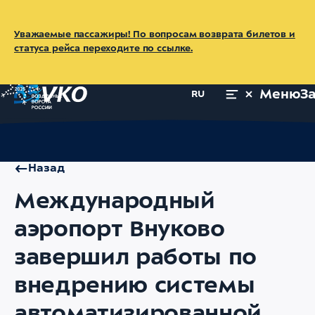
Уважаемые пассажиры! По вопросам возврата билетов и
статуса рейса переходите по ссылке.
Меню
З
RU
Главная
Об аэропорте
Пресс-центр
Новости
Междунаро
Назад
Международный
аэропорт Внуково
завершил работы по
внедрению системы