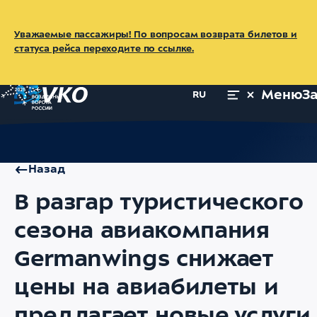
Уважаемые пассажиры! По вопросам возврата билетов и
статуса рейса переходите по ссылке.
Меню
З
RU
Главная
Об аэропорте
Пресс-центр
Новости
В разгар т
Назад
В разгар туристического
сезона авиакомпания
Germanwings снижает
цены на авиабилеты и