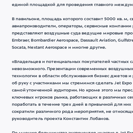
единой площадкой для проведения главного междуна
В павильоне, площадь которого составит 5000 кв. м
авиапроизводители, операторы, сервисные компании 
представляют воздушные суда ведущие мировые производи
Embraer, Bombardier Aerospace, Dassault Aviation, Gulfst
Socata, Nextant Aerospace и многие другие.
«Владельцев и потенциальных покупателей частных са
невозможного. Презентации современных воздушных 
технологии в области обслуживания бизнес джетов и
об руку с участниками мы стремимся сделать Jet E
самой утонченной аудитории. Но кроме этого мы пре
ключевых игроков рынка, работающих в различных се
поработать в течение трех дней в привычной для ни
сократили различного рода мероприятия, не относящ
руководитель проекта Константин Лобанов.