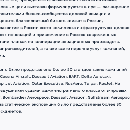
po — это, прежде всего, возможность выйти на новый,
сновные цели выставки формулируются шире — расширение
авителями бизнес-сообщества деловой авиации и
енить благоприятный бизнес-климат в России,
азвитие в России всего комплекса инфраструктуры делово
ных инноваций и привлечение в Россию современных
твие планам по кооперации авиационных производств,
производителей, а также всего перечня услуг компаний,
и.
оне было представлено более 50 стендов таких компаний
essna Aircraft, Dassault Aviation, BART, Delta Aerotaxi,
p, Jet Aviation, Qatar Executive, RusAero, Tulpar, RusJet. На
оздушными судами административного класса от мировых
r, Bombardier Aerospace, Dassault Aviation, Gulfstream Aerospac
его на статической экспозиции было представлены более 30
с-джетов.