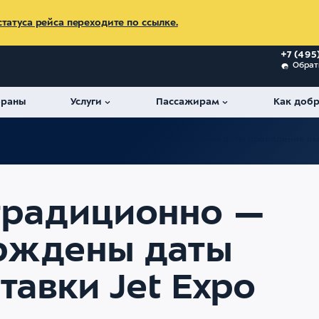
татуса рейса переходите по ссылке.
+7 (495
Обрат
ораны
Услуги
Пассажирам
Как добр
стречи традиционно — Внуково-3: утверждены даты проведения выс
традиционно —
ерждены даты
тавки Jet Expo