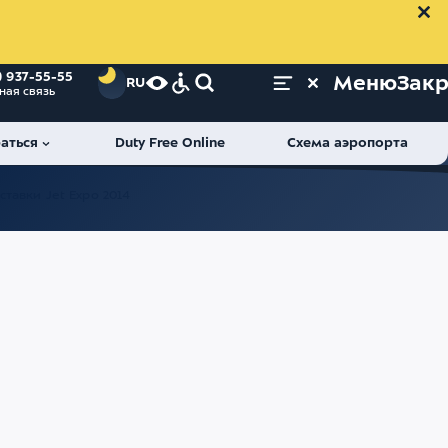
) 937-55-55
Меню
Зак
RU
ная связь
аться
Duty Free Online
Схема аэропорта
тавки Jet Expo 2014