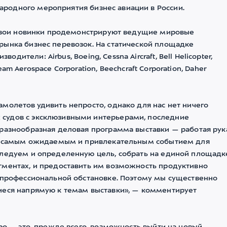
родного мероприятия бизнес авиации в России.
, свои новинки продемонстрируют ведущие мировые
рынка бизнес перевозок. На статической площадке
тели: Airbus, Boeing, Cessna Aircraft, Bell Helicopter,
ream Aerospace Corporation, Beechcraft Corporation, Daher
молетов удивить непросто, однако для нас нет ничего
судов с эксклюзивными интерьерами, последние
 разнообразная деловая программа выставки — работая рук
xpo самым ожидаемым и привлекательным событием для
следуем и определенную цель, собрать на единой площадк
гментах, и предоставить им возможность продуктивно
х профессиональной обстановке. Поэтому мы существенно
иеся напрямую к темам выставки», — комментирует