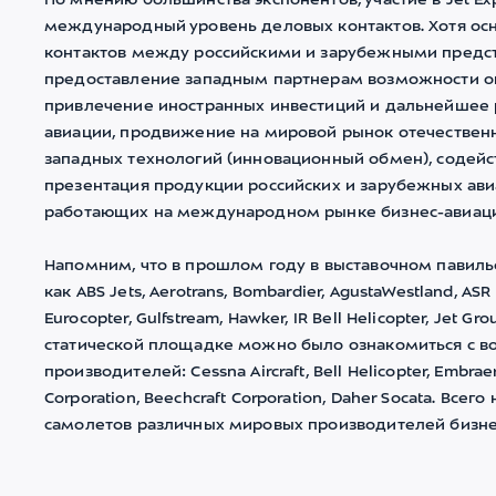
По мнению большинства экспонентов, участие в Jet Ex
международный уровень деловых контактов. Хотя о
контактов между российскими и зарубежными предст
предоставление западным партнерам возможности оц
привлечение иностранных инвестиций и дальнейшее р
авиации, продвижение на мировой рынок отечествен
западных технологий (инновационный обмен), содейс
презентация продукции российских и зарубежных авиа
работающих на международном рынке бизнес-авиаци
Напомним, что в прошлом году в выставочном павиль
как ABS Jets, Aerotrans, Bombardier, AgustaWestland, ASR C
Eurocopter, Gulfstream, Hawker, IR Bell Helicopter, Jet Grou
статической площадке можно было ознакомиться с в
производителей: Cessna Aircraft, Bell Helicopter, Embrae
Corporation, Beechcraft Corporation, Daher Socata. Вс
самолетов различных мировых производителей бизне