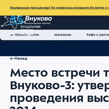
Уважаемые пассажиры! По вопросам возврата билетов и с
Онлайн-табло
Магазины
Кафе и рест
Главная
Об аэропорте
Пресс-центр
Новости
Место в
Назад
Место встречи 
Внуково-3: утв
проведения выс