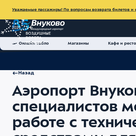
Уважаемые пассажиры! По вопросам возврата билетов и с
Онлайн-табло
Магазины
Кафе и рест
Главная
Об аэропорте
Пресс-центр
Новости
Аэропор
Назад
Аэропорт Внуко
специалистов м
работе с техни