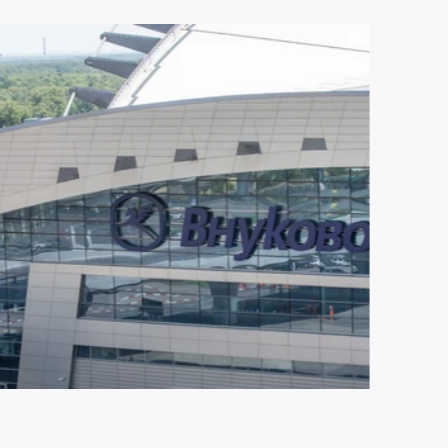
ЮЛЯ 2026
2243
ропорт Внуково становится партнером
ропорта Шереметьево по управлению
ропортом Домодедово