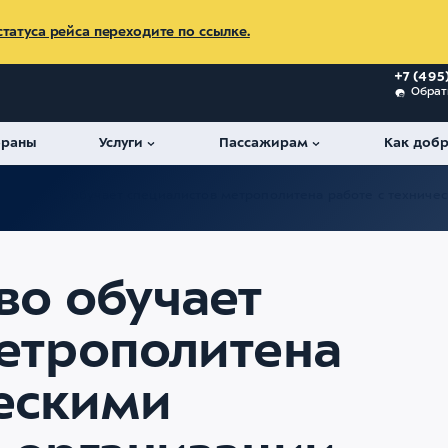
татуса рейса переходите по ссылке.
+7 (495
Обрат
ораны
Услуги
Пассажирам
Как добр
т Внуково обучает специалистов метрополитена работе с техниче
во обучает
етрополитена
ческими