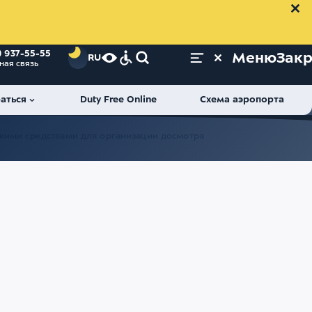
) 937-55-55
Меню
Зак
RU
ная связь
аться
Duty Free Online
Схема аэропорта
скими средствами для организации досмотра