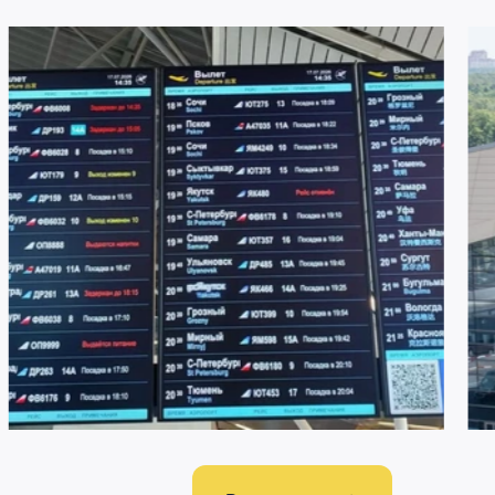
22 ИЮЛЯ 2026
2200
21 И
Меняемся ради комфорта пассажиров
Аэ
аэ
аэ