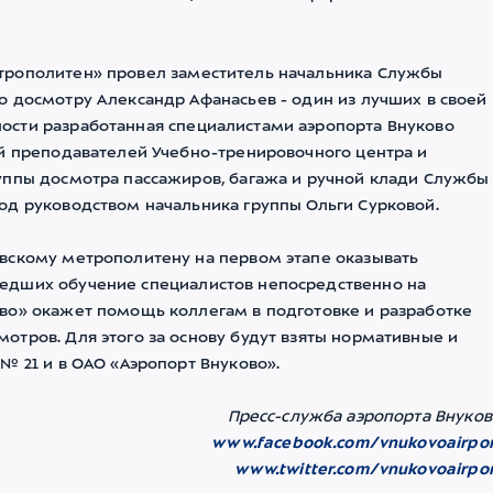
трополитен» провел заместитель начальника Службы
о досмотру Александр Афанасьев - один из лучших в своей
ости разработанная специалистами аэропорта Внуково
ий преподавателей Учебно-тренировочного центра и
уппы досмотра пассажиров, багажа и ручной клади Службы
од руководством начальника группы Ольги Сурковой.
вскому метрополитену на первом этапе оказывать
едших обучение специалистов непосредственно на
во» окажет помощь коллегам в подготовке и разработке
тров. Для этого за основу будут взяты нормативные и
№ 21 и в ОАО «Аэропорт Внуково».
Пресс-служба аэропорта Внуков
www.facebook.com/vnukovoairpor
www.twitter.com/vnukovoairpor