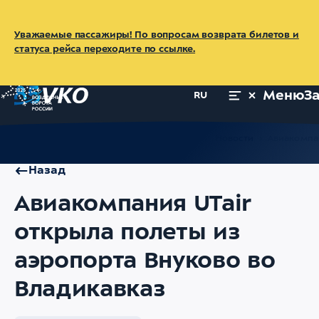
Уважаемые пассажиры! По вопросам возврата билетов и
статуса рейса переходите по ссылке.
Меню
З
RU
Главная
Об аэропорте
Пресс-центр
Новости
Авиакомпан
Назад
Авиакомпания UTair
открыла полеты из
аэропорта Внуково во
Владикавказ