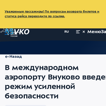
Уважаемые пассажиры! По вопросам возврата билетов и
статуса рейса переходите по ссылке.
Меню
З
RU
Главная
Об аэропорте
Пресс-центр
Новости
В междуна
Назад
В международном
аэропорту Внуково введе
режим усиленной
безопасности