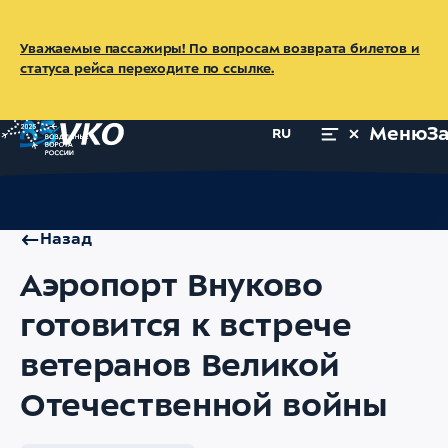
Уважаемые пассажиры! По вопросам возврата билетов и
статуса рейса переходите по ссылке.
Меню
З
RU
Главная
Об аэропорте
Пресс-центр
Новости
Аэропорт В
Назад
Аэропорт Внуково
готовится к встрече
ветеранов Великой
Отечественной войны