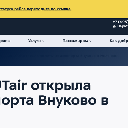
татуса рейса переходите по ссылке.
+7 (495
Обрат
ораны
Услуги
Пассажирам
Как добр
пания UTair открыла полеты из аэропорта Внуково в Ульяновск
Tair открыла
орта Внуково в