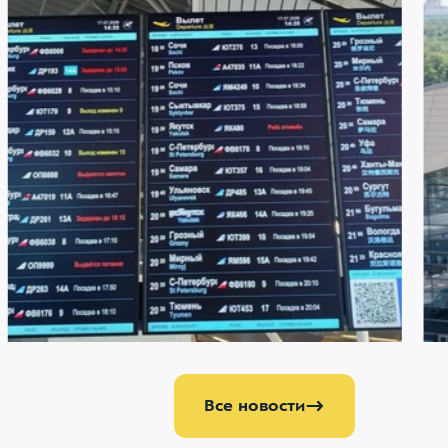
22 ИЮЛЯ 2026
2121
21 И
Меняемся ради комфорта пассажиров
Аэ
аэ
аэ
Все новости