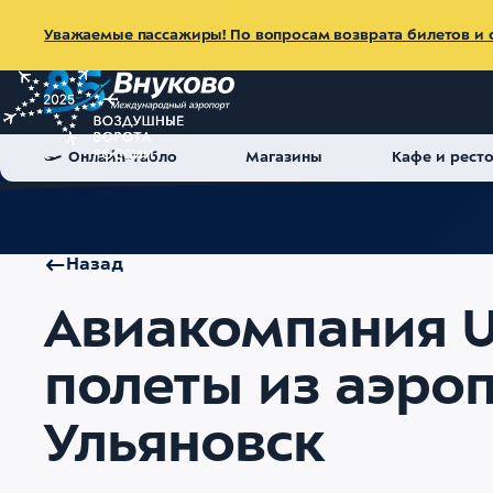
Уважаемые пассажиры! По вопросам возврата билетов и с
Онлайн-табло
Магазины
Кафе и рест
Главная
Об аэропорте
Пресс-центр
Новости
Авиаком
Назад
Авиакомпания U
полеты из аэроп
Ульяновск