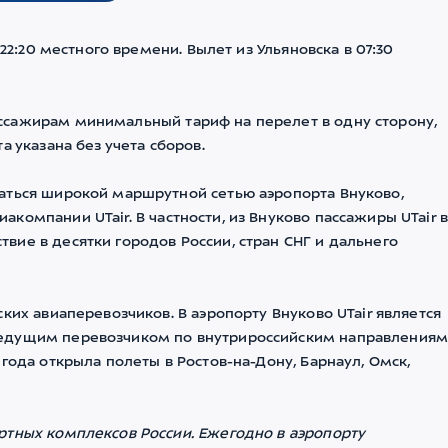
 22:20 местного времени. Вылет из Ульяновска в 07:30
ссажирам минимальный тариф на перелет в одну сторону,
а указана без учета сборов.
аться широкой маршрутной сетью аэропорта Внуково,
компании UTair. В частности, из Внуково пассажиры UTair 
ие в десятки городов России, стран СНГ и дальнего
ких авиаперевозчиков. В аэропорту Внуково UTair является
ведущим перевозчиком по внутрироссийским направлениям
года открыла полеты в Ростов-на-Дону, Барнаул, Омск,
ртных комплексов России. Ежегодно в аэропорту