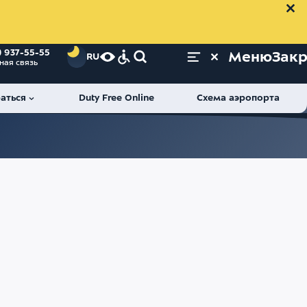
) 937-55-55
Меню
Зак
RU
ная связь
аться
Duty Free Online
Схема аэропорта