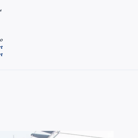
и
о
t
t