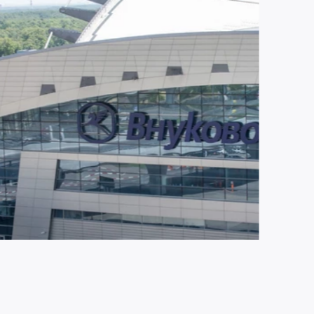
ЮЛЯ 2026
2135
ропорт Внуково становится партнером
ропорта Шереметьево по управлению
ропортом Домодедово