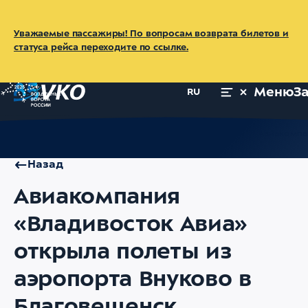
Уважаемые пассажиры! По вопросам возврата билетов и
статуса рейса переходите по ссылке.
Меню
З
RU
Главная
Об аэропорте
Пресс-центр
Новости
Авиакомпа
Назад
Авиакомпания
«Владивосток Авиа»
открыла полеты из
аэропорта Внуково в