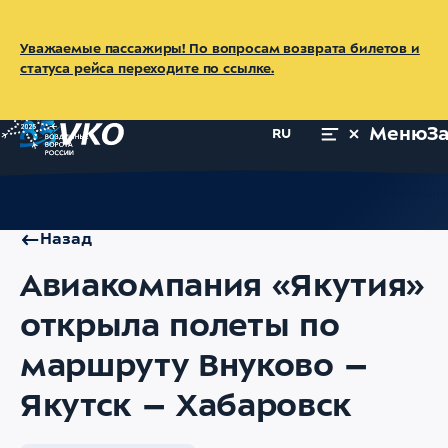
Уважаемые пассажиры! По вопросам возврата билетов и
статуса рейса переходите по ссылке.
Меню
З
RU
Главная
Об аэропорте
Пресс-центр
Новости
Авиакомпа
Назад
Авиакомпания «Якутия»
открыла полеты по
маршруту Внуково –
Якутск – Хабаровск