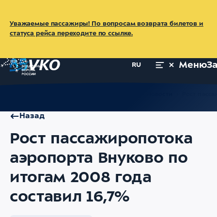
Уважаемые пассажиры! По вопросам возврата билетов и
статуса рейса переходите по ссылке.
Меню
З
RU
Главная
Об аэропорте
Пресс-центр
Новости
Рост пасса
Назад
Рост пассажиропотока
аэропорта Внуково по
итогам 2008 года
составил 16,7%