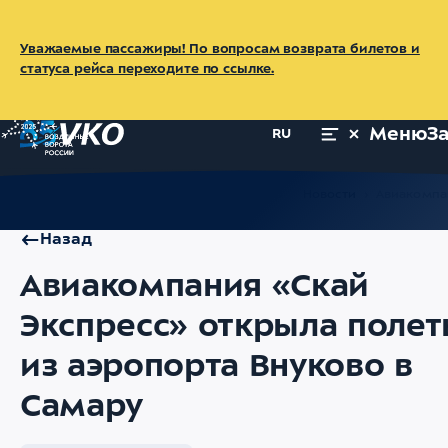
Уважаемые пассажиры! По вопросам возврата билетов и
статуса рейса переходите по ссылке.
Меню
З
RU
Главная
Об аэропорте
Пресс-центр
Новости
Авиакомпан
Назад
Авиакомпания «Скай
Экспресс» открыла поле
из аэропорта Внуково в
Самару