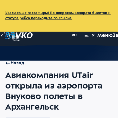
Уважаемые пассажиры! По вопросам возврата билетов и
статуса рейса переходите по ссылке.
Меню
З
RU
Главная
Об аэропорте
Пресс-центр
Новости
Авиакомпан
Назад
Авиакомпания UTair
открыла из аэропорта
Внуково полеты в
Архангельск