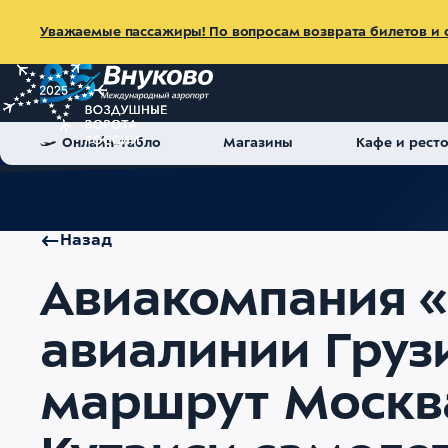
Уважаемые пассажиры! По вопросам возврата билетов и с
Онлайн-табло
Магазины
Кафе и рест
Главная
Об аэропорте
Пресс-центр
Новости
Авиаком
Назад
Авиакомпания 
авиалинии Груз
маршрут Москва