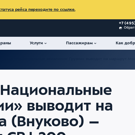
татуса рейса переходите по ссылке.
+7 (495
Обрат
ораны
Услуги
Пассажирам
Как добр
пания «Национальные авиалинии Грузии» выводит на маршрут Моск
«Национальные
ии» выводит на
 (Внуково) –