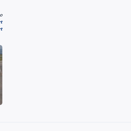
о
t
t