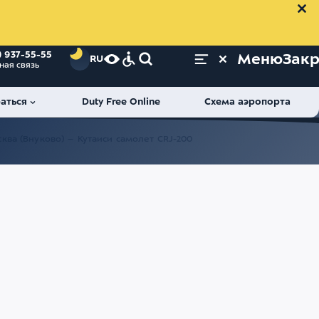
) 937-55-55
Меню
Зак
RU
ная связь
аться
Duty Free Online
Схема аэропорта
ва (Внуково) – Кутаиси самолет CRJ-200