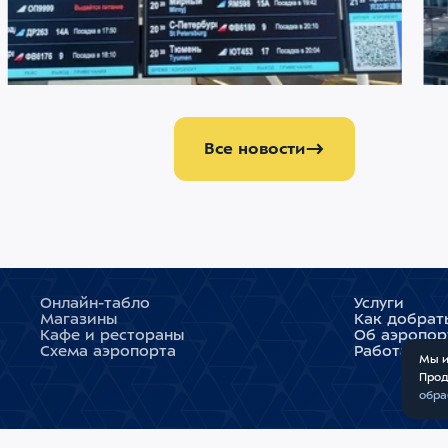
22 ИЮЛЯ 2026
2086
21 И
Меняемся ради комфорта пассажиров
Аэ
аэ
аэ
Все новости
Онлайн-табло
Услуги
Магазины
Как добрат
Кафе и рестораны
Об аэропор
Схема аэропорта
Работа во 
Мы и
Прод
обра