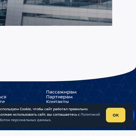
ЮЛЯ 2026
2078
ропорт Внуково становится партнером
ропорта Шереметьево по управлению
ропортом Домодедово
Пассажирам
ься
Партнерам
те
Контакты
Внуково
спользуем Cookie, чтобы сайт работал правильно.
олжая использовать сайт, вы соглашаетесь с
Политикой
OK
ботки персональных данных
.