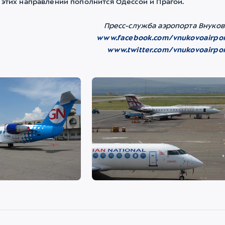
 этих направлений пополнится Одессой и Прагой.
Пресс-служба аэропорта Внуков
www.facebook.com/vnukovoairpor
www.twitter.com/vnukovoairpor