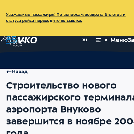
Уважаемые пассажиры! По вопросам возврата билетов и
статуса рейса переходите по ссылке.
Меню
З
RU
Главная
Об аэропорте
Пресс-центр
Новости
Строительс
Назад
Строительство нового
пассажирского терминал
аэропорта Внуково
завершится в ноябре 200