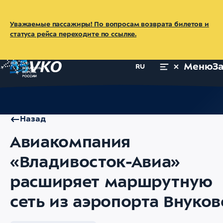
Уважаемые пассажиры! По вопросам возврата билетов и
статуса рейса переходите по ссылке.
Меню
З
RU
Главная
Об аэропорте
Пресс-центр
Новости
Авиакомпа
Назад
Авиакомпания
«Владивосток-Авиа»
расширяет маршрутную
сеть из аэропорта Внуков