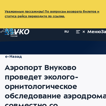
Уважаемые пассажиры! По вопросам возврата билетов и
статуса рейса переходите по ссылке.
Меню
З
RU
Главная
Об аэропорте
Пресс-центр
Новости
Аэропорт 
Назад
Аэропорт Внуково
проведет эколого-
орнитологическое
обследование аэродром