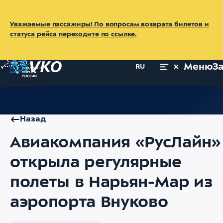
Уважаемые пассажиры! По вопросам возврата билетов и
статуса рейса переходите по ссылке.
Меню
З
RU
Главная
Об аэропорте
Пресс-центр
Новости
Авиакомпа
Назад
Авиакомпания «РусЛайн»
открыла регулярные
полеты в Нарьян-Мар из
аэропорта Внуково