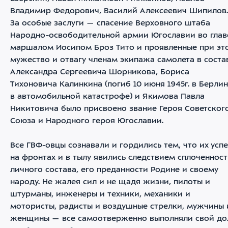
Владимир Федорович, Василий Алексеевич Шипилов.
За особые заслуги — спасение Верховного штаба
Народно-освободительной армии Югославии во глав
маршалом Иосипом Броз Тито и проявленные при эт
мужество и отвагу членам экипажа самолета в соста
Александра Сергеевича Шорникова, Бориса
Тихоновича Калинкина (погиб 10 июня 1945г. в Берли
в автомобильной катастрофе) и Якимова Павла
Никитовича было присвоено звание Героя Советског
Союза и Народного героя Югославии.
Все ГВФ-овцы сознавали и гордились тем, что их усп
на фронтах и в тылу явились следствием сплоченнос
личного состава, его преданности Родине и своему
народу. Не жалея сил и не щадя жизни, пилоты и
штурманы, инженеры и техники, механики и
мотористы, радисты и воздушные стрелки, мужчины 
женщины — все самоотверженно выполняли свой дол