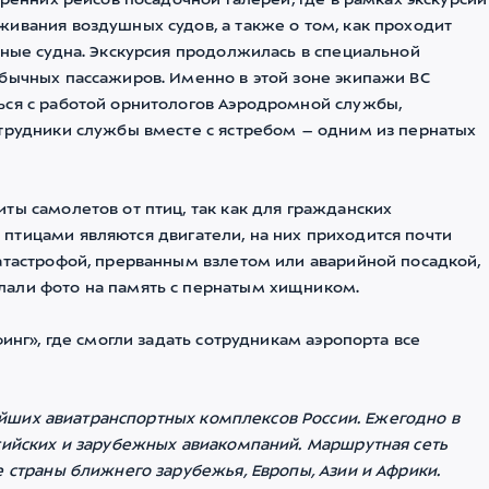
тренних рейсов посадочной галереи, где в рамках экскурсии
ивания воздушных судов, а также о том, как проходит
шные судна. Экскурсия продолжилась в специальной
обычных пассажиров. Именно в этой зоне экипажи ВС
ься с работой орнитологов Аэродромной службы,
отрудники службы вместе с ястребом – одним из пернатых
ты самолетов от птиц, так как для гражданских
птицами являются двигатели, на них приходится почти
атастрофой, прерванным взлетом или аварийной посадкой,
лали фото на память с пернатым хищником.
финг», где смогли задать сотрудникам аэропорта все
йших авиатранспортных комплексов России. Ежегодно в
ссийских и зарубежных авиакомпаний. Маршрутная сеть
е страны ближнего зарубежья, Европы, Азии и Африки.