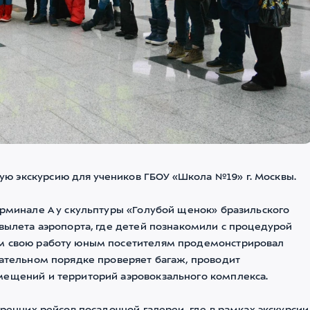
ю экскурсию для учеников ГБОУ «Школа №19» г. Москвы.
ерминале А у скульптуры «Голубой щенок» бразильского
 вылета аэропорта, где детей познакомили с процедурой
ем свою работу юным посетителям продемонстрировал
зательном порядке проверяет багаж, проводит
мещений и территорий аэровокзального комплекса.