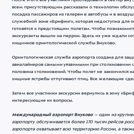
После этого все участники проследовали в сектор вну
всем присутствующим рассказали о технологии обслуж
посадка пассажиров из галереи в автобусы и в возду
служебной зоне «Брифинг», которая недоступна для 
готовятся к предстоящим полетам. Чтобы познакомит
экскурсанты вышли на перрон. Здесь их уже ждали с
хищников орнитологической службы Внуково.
Орнитологическая служба аэропорта создана для защи
авиалайнеров самыми уязвимыми при столкновении с 
половина столкновений. Чтобы полет не закончился к
хищные ястребы отпугивают птиц. Все желающие сде
Затем все участники экскурсии вернулись в зону «Бри
интересующие их вопросы.
Международный аэропорт Внуково
– один из крупне
аэропорту обслуживается более 170 тысяч рейсов ро
аэропорта охватывает всю территорию России, а такж