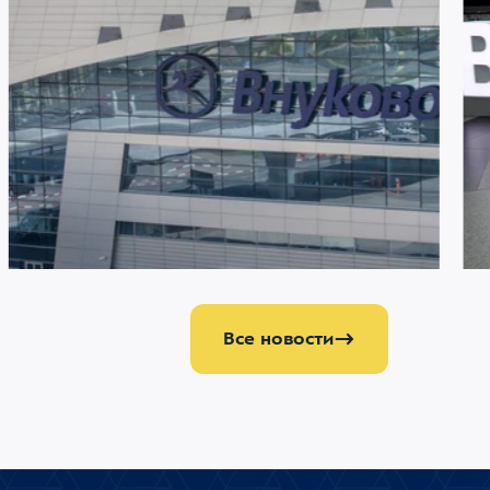
21 ИЮЛЯ 2026
1906
20 И
Аэропорт Внуково становится партнером
Ра
аэропорта Шереметьево по управлению
ки
аэропортом Домодедово
па
Все новости