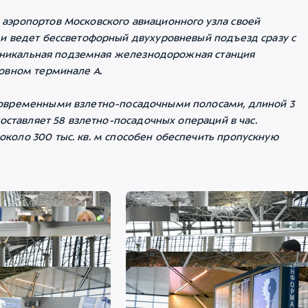
аэропортов Московского авиационного узла своей
и ведет бессветофорный двухуровневый подъезд сразу с
а уникальная подземная железнодорожная станция
овном терминале А.
современными взлетно-посадочными полосами, длиной 3
оставляет 58 взлетно-посадочных операций в час.
оло 300 тыс. кв. м способен обеспечить пропускную