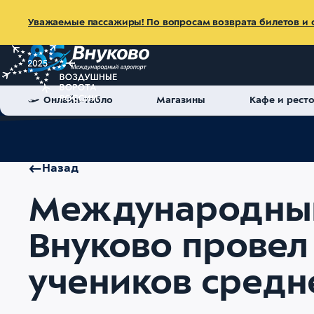
Уважаемые пассажиры! По вопросам возврата билетов и с
Онлайн-табло
Магазины
Кафе и рест
Главная
Об аэропорте
Пресс-центр
Новости
Междун
Назад
Международный
Внуково провел
учеников сред