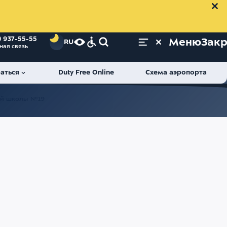
) 937-55-55
Меню
Зак
RU
ная связь
аться
Duty Free Online
Схема аэропорта
ей школы №19