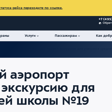
татуса рейса переходите по ссылке.
+7 (495
Обрат
ораны
Услуги
Пассажирам
Как добр
ародный аэропорт Внуково провел экскурсию для учеников средн
 аэропорт
 экскурсию для
ней школы №19