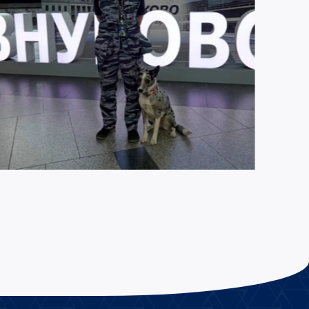
ЮЛЯ 2026
1670
бота на совесть и верные напарники: как
нологи Внуково обеспечивают безопасность
ссажиров