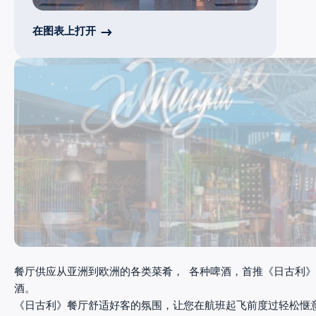
在图表上打开
餐厅供应从亚洲到欧洲的各类菜肴， 各种啤酒，首推《日古利
酒。
《日古利》餐厅舒适好客的氛围，让您在航班起飞前度过轻松惬