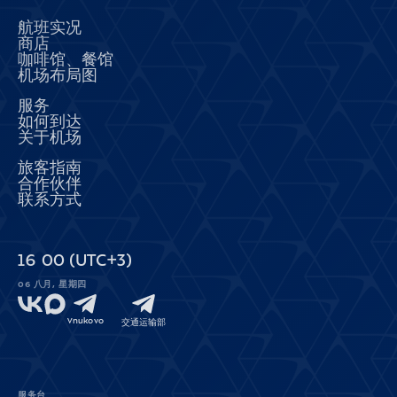
航班实况
商店
咖啡馆、餐馆
机场布局图
服务
如何到达
关于机场
旅客指南
合作伙伴
联系方式
16
:
00
(UTC+3)
06 八月, 星期四
Vnukovo
交通运输部
服务台