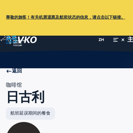
尊敬的旅客！有关机票退票及航班状态的信息，请点击以下链接。
ZH
主页
旅客指南
服务
咖啡馆、餐厅
日古利
返回
咖啡馆
日古利
航班延误期间的餐食