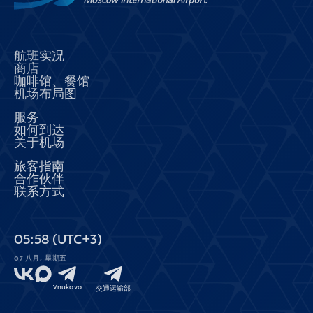
航班实况
商店
咖啡馆、餐馆
机场布局图
服务
如何到达
关于机场
旅客指南
合作伙伴
联系方式
05
58
(UTC+3)
07 八月, 星期五
Vnukovo
交通运输部