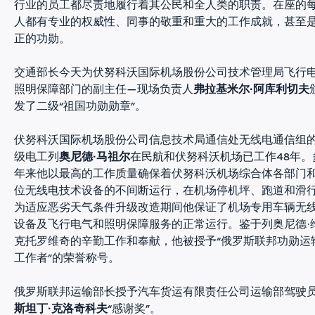
行业的员工都尽责地履行着其公民和全人类的职责。在座的
人都有专业的权威性、同事的敬重和重大的工作成就，甚至
正的功勋。
交通部长今天为伏努科沃国际机场股份公司技术管理局飞行
照明保障部门的副主任—现场负责人
弗拉基米尔·阿库利切夫
发了二级“祖国功勋勋章”。
伏努科沃国际机场股份公司信息技术局通信处无线电通信组
级电工列
奥尼德·马祖尔
在民航和伏努科沃机场已工作48年。
年来他以最高的工作质量确保着伏努科沃机场综合体各部门
位无线电技术设备的不间断运行，在机场停机坪、跑道和滑
为适应恶劣天气条件升级改造期间他保证了机场专用车辆无
设备及飞行电气和照明保障服务的正常运行。鉴于列奥尼德·
克托罗维奇的辛勤工作和奉献，他被授予“俄罗斯联邦功勋运
工作者”的荣誉称号。
俄罗斯联邦运输部长授予汽车货运有限责任公司运输部驾驶
斯坦丁·克洛奇科夫
“感谢奖”。