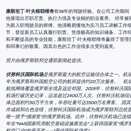
康斯坦丁·叶夫根耶维奇
有38年的驾驶经验。在公司工作期间
他展现出尽职尽责、执行力强及专业精的职业素养。 经常被
为新入职驾驶员的师傅。他清晰易懂地为实习员工讲解工作
节，督促新员工认真履行职责。凭借极高的知识储备、工作
和不断提高的专业技能，康斯坦丁·叶夫根耶维奇赢得了管理
和同事们的敬重。因其出色的工作业绩多次受到嘉奖。
照片由俄罗斯联邦交通部新闻处提供。
伏努科沃国际机场
是俄罗斯最大的航空运输综合体之一。机
年为俄罗斯和外国航空公司的航班提供约20万次服务。 机
航线网络覆盖俄罗斯全境及远近邻国。2019年，伏努科沃国
机场打破历史记录，运送超过2400万人次。伏努科沃机场综
体总面积约30万平方米，年吞吐量可达3500万名乘客。 因
作成就和出色业绩，伏努科沃国际机场成为俄罗斯联邦总统
唯一授予“感谢奖”的俄罗斯机场。此外，伏努科沃机场已连
年在”NAIS国家民用航空基础设施展览会”上获得国家奖“俄罗