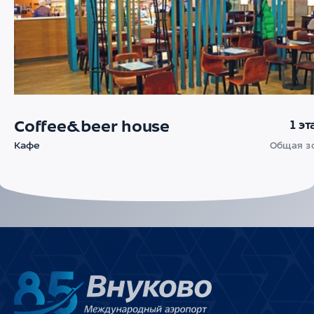
Coffee&beer house
1 э
Кафе
Общая з