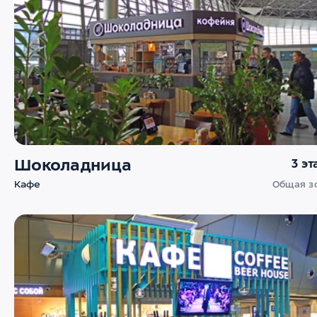
Шоколадница
3 э
Кафе
Общая з