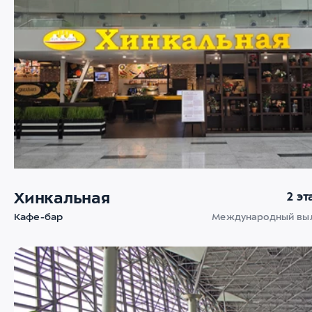
Хинкальная
2 э
Кафе-бар
Международный вы