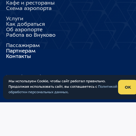
Кафе и рестораны
Схема аэропорта
Услуги
Как добраться
Об аэропорте
Работа во Внуково
Пассажирам
Партнерам
Контакты
11
:
33
(UTC+3)
Мы используем Cookie, чтобы сайт работал правильно.
08 АВГУСТА, СУББОТА
Продолжая использовать сайт, вы соглашаетесь с
Политикой
OK
обработки персональных данных
Опрос
.
Внуково
Минтранс
СПРАВОЧНАЯ СЛУЖБА
+7 (495) 937-55-55