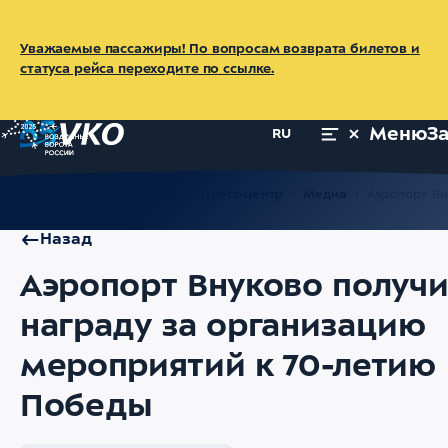
Уважаемые пассажиры! По вопросам возврата билетов и
статуса рейса переходите по ссылке.
Меню
З
RU
Главная
Об аэропорте
Пресс-центр
Медиа
Аэропорт Вн
Назад
Аэропорт Внуково получ
награду за организацию
мероприятий к 70-летию
Победы