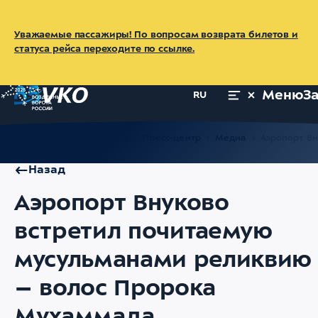
Уважаемые пассажиры! По вопросам возврата билетов и
статуса рейса переходите по ссылке.
Меню
З
RU
Главная
Об аэропорте
Пресс-центр
Медиа
Аэропорт В
Назад
Аэропорт Внуково
встретил почитаемую
мусульманами реликвию
– волос Пророка