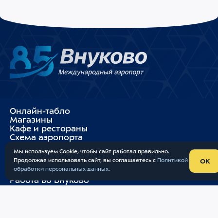
Онлайн-табло
Магазины
Кафе и рестораны
Схема аэропорта
Мы используем Cookie, чтобы сайт работал правильно.
Услуги
Продолжая использовать сайт, вы соглашаетесь с
Политикой
OK
Как добраться
обработки персональных данных
Опрос
.
Об аэропорте
Работа во Внуково
Пассажирам
Партнерам
Контакты