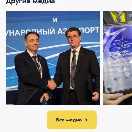
Другие медиа
05 ФЕВРАЛЯ 2025
4703
05 ФЕВРАЛЯ 202
Аэропорт Внуково и МАК подписали
NAIS 2025: 
соглашение о сотрудничестве
наград за и
сервис
Все медиа