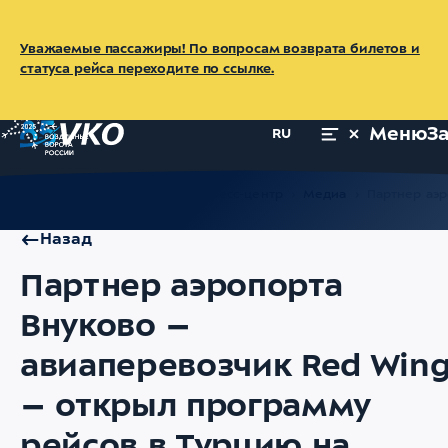
Уважаемые пассажиры! По вопросам возврата билетов и
статуса рейса переходите по ссылке.
Меню
З
RU
Главная
Об аэропорте
Пресс-центр
Медиа
Партнер аэр
Назад
Партнер аэропорта
Внуково –
авиаперевозчик Red Win
– открыл программу