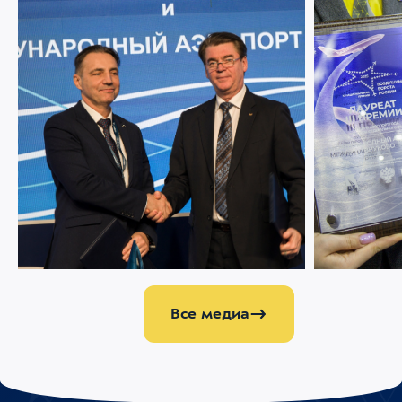
05 ФЕВРАЛЯ 2025
4707
05 ФЕВРАЛЯ 202
Аэропорт Внуково и МАК подписали
NAIS 2025: 
соглашение о сотрудничестве
наград за и
сервис
Все медиа