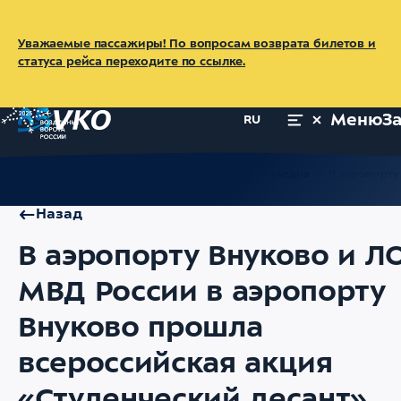
Уважаемые пассажиры! По вопросам возврата билетов и
статуса рейса переходите по ссылке.
Меню
З
RU
Главная
Об аэропорте
Пресс-центр
Медиа
В аэропорту
Назад
В аэропорту Внуково и Л
МВД России в аэропорту
Внуково прошла
всероссийская акция