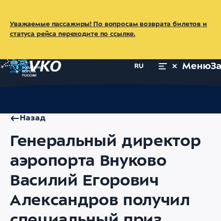
Уважаемые пассажиры! По вопросам возврата билетов и
статуса рейса переходите по ссылке.
Меню
З
RU
Главная
Об аэропорте
Пресс-центр
Новости
Генеральн
Назад
Генеральный директор
аэропорта Внуково
Василий Егорович
Александров получил