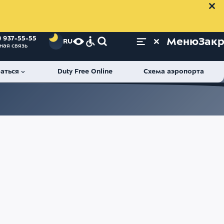
) 937-55-55
Меню
Зак
RU
ная связь
аться
Duty Free Online
Схема аэропорта