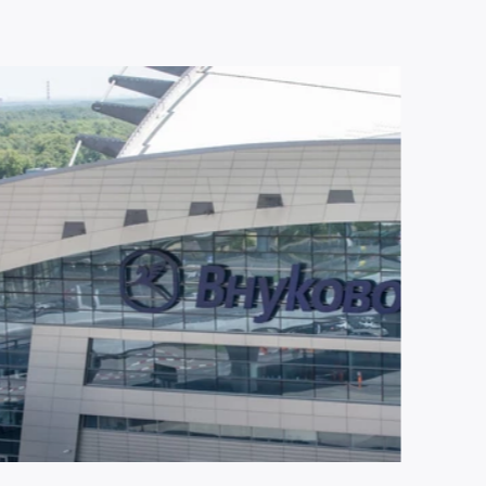
ЮЛЯ 2026
2243
ропорт Внуково становится партнером
ропорта Шереметьево по управлению
ропортом Домодедово