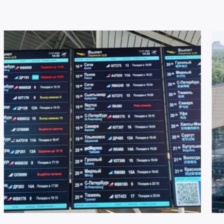
22 ИЮЛЯ 2026
2201
21 И
Меняемся ради комфорта пассажиров
Аэ
аэ
аэ