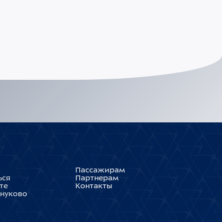
Пассажирам
ься
Партнерам
те
Контакты
Внуково