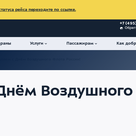
татуса рейса переходите по ссылке.
+7 (495
Обрат
ораны
Услуги
Пассажирам
Как добр
ляем с Днём Воздушного Флота России!
Днём Воздушного