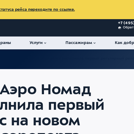
татуса рейса переходите по ссылке.
+7 (495
Обрат
ораны
Услуги
Пассажирам
Как добр
пания «Аэро Номад Эйрлайнс» выполнила первый регулярный рейс
«Аэро Номад
лнила первый
с на новом