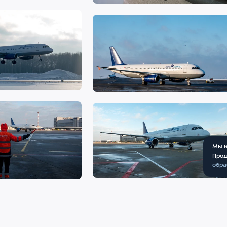
Мы и
Прод
обра