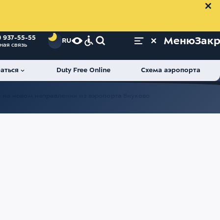
) 937-55-55
Меню
Зак
RU
ная связь
аться
Duty Free Online
Схема аэропорта
 на новом направлении из аэропорта Внуково