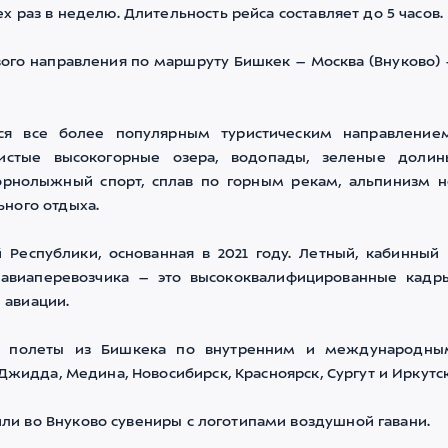
 раз в неделю. Длительность рейса составляет до 5 часов.
вого направления по маршруту Бишкек – Москва (Внуково) 
ся все более популярным туристическим направлением
истые высокогорные озера, водопады, зеленые долин
Горнолыжный спорт, сплав по горным рекам, альпинизм н
ного отдыха.
Республики, основанная в 2021 году. Летный, кабинный 
 авиаперевозчика – это высококвалифицированные кадры
 авиации.
ые полеты из Бишкека по внутренним и международны
Джидда, Медина, Новосибирск, Красноярск, Сургут и Иркутск
и во Внуково сувениры с логотипами воздушной гавани.