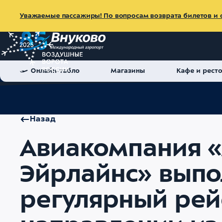
Уважаемые пассажиры! По вопросам возврата билетов и с
Онлайн-табло
Магазины
Кафе и рест
Главная
Об аэропорте
Пресс-центр
Новости
Авиаком
Назад
Авиакомпания 
Эйрлайнс» выпо
регулярный рей