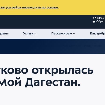
татуса рейса переходите по ссылке.
+7 (495
Обрат
ораны
Услуги
Пассажирам
Как добр
орту Внуково открылась фотовыставка «Мой Дагестан. Наш Расул»
уково открылась
Мой Дагестан.