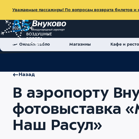
Уважаемые пассажиры! По вопросам возврата билетов и с
Онлайн-табло
Магазины
Кафе и рест
Главная
Об аэропорте
Пресс-центр
Новости
В аэроп
Назад
В аэропорту Вн
фотовыставка «
Наш Расул»