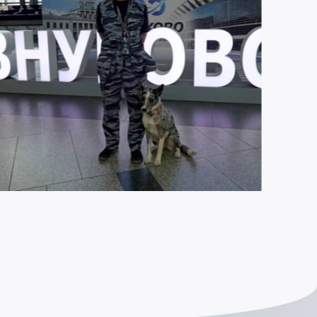
ЮЛЯ 2026
1659
бота на совесть и верные напарники: как
нологи Внуково обеспечивают безопасность
ссажиров