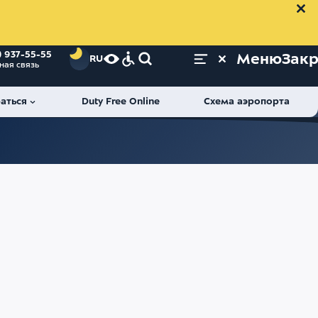
) 937-55-55
Меню
Зак
RU
ная связь
аться
Duty Free Online
Схема аэропорта