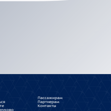
Пассажирам
ься
Партнерам
те
Контакты
Внуково