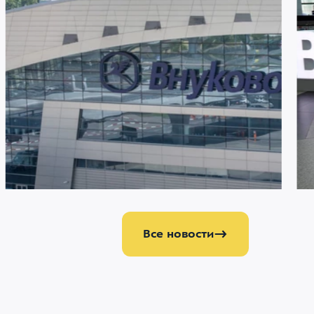
21 ИЮЛЯ 2026
1894
20 И
Аэропорт Внуково становится партнером
Ра
аэропорта Шереметьево по управлению
ки
аэропортом Домодедово
па
Все новости