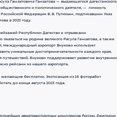
сула Гамзатовича Гамзатова — выдающегося дагестанского
а, общественного и политического деятеля, — личность
 Российской Федерации В. В. Путиным, подписавшим Указ
това в 2023 году.
ейзажей Республики Дагестан и отрывками
 оказаться на родине великого Расула Гамзатова, а также
ект, Международный аэропорт Внуково использует
тавить уникальные достопримечательности каждого края,
я путешествий. Внуково поддерживает развитие внутренни
ожно рейсами из нашего аэропорта.
е желающие бесплатно. Экспозиция из 16 фоторабот
тать до конца августа 2023 года.
рупнейших авиатранспортных комплексов России. Ежегодно