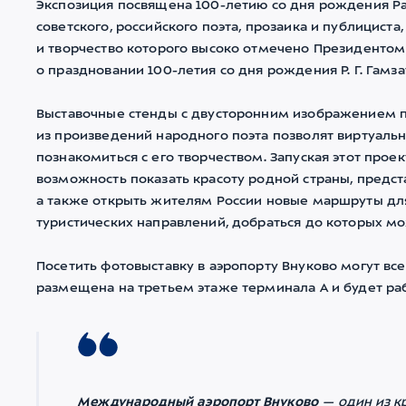
Экспозиция посвящена 100-летию со дня рождения Ра
советского, российского поэта, прозаика и публицист
и творчество которого высоко отмечено Президентом
о праздновании 100-летия со дня рождения Р. Г. Гамза
Выставочные стенды с двусторонним изображением п
из произведений народного поэта позволят виртуально
познакомиться с его творчеством. Запуская этот про
возможность показать красоту родной страны, предс
а также открыть жителям России новые маршруты дл
туристических направлений, добраться до которых м
Посетить фотовыставку в аэропорту Внуково могут вс
размещена на третьем этаже терминала А и будет рабо
Международный аэропорт Внуково
— один из к