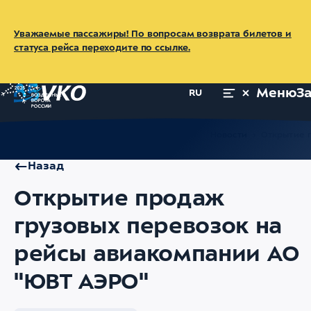
Уважаемые пассажиры! По вопросам возврата билетов и
статуса рейса переходите по ссылке.
Меню
З
RU
Главная
Об аэропорте
Пресс-центр
Новости
Открытие 
Назад
Открытие продаж
грузовых перевозок на
рейсы авиакомпании АО
"ЮВТ АЭРО"