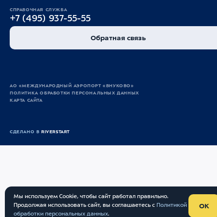
СПРАВОЧНАЯ СЛУЖБА
+7 (495) 937-55-55
Обратная связь
АО «МЕЖДУНАРОДНЫЙ АЭРОПОРТ «ВНУКОВО»
ПОЛИТИКА ОБРАБОТКИ ПЕРСОНАЛЬНЫХ ДАННЫХ
КАРТА САЙТА
СДЕЛАНО В
RIVERSTART
Мы используем Cookie, чтобы сайт работал правильно.
Продолжая использовать сайт, вы соглашаетесь с
Политикой
OK
обработки персональных данных
Опрос
.