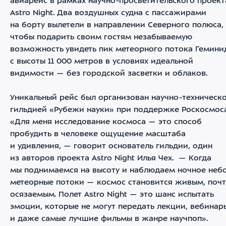
авиарейс в рамках научно-просветительского проект
Astro Night. Два воздушных судна с пассажирами
на борту вылетели в направлении Северного полюса,
чтобы подарить своим гостям незабываемую
возможность увидеть пик метеорного потока Гемини
с высоты 11 000 метров в условиях идеальной
видимости — без городской засветки и облаков.
Уникальный рейс был организован научно-техническ
гильдией «Рубежи науки» при поддержке Роскосмоса
«Для меня исследование космоса — это способ
пробудить в человеке ощущение масштаба
и удивления, — говорит основатель гильдии, один
из авторов проекта Astro Night Илья Чех. — Когда
мы поднимаемся на высоту и наблюдаем ночное небо
метеорные потоки — космос становится живым, поч
осязаемым. Полет Astro Night — это шанс испытать
эмоции, которые не могут передать лекции, вебинар
и даже самые лучшие фильмы в жанре научпоп».