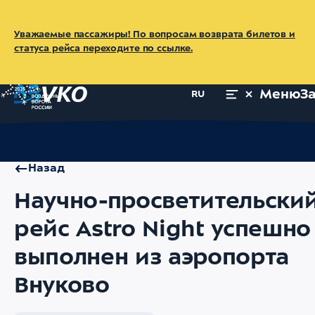
Уважаемые пассажиры! По вопросам возврата билетов и
статуса рейса переходите по ссылке.
Меню
З
RU
Главная
Об аэропорте
Пресс-центр
Новости
Научно-про
Назад
Научно-просветительски
рейс Astro Night успешно
выполнен из аэропорта
Внуково