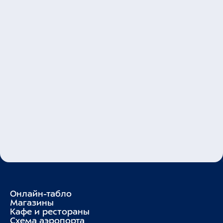
Даю согласие на обработку персональных данных
и соглашаюсь с
Политикой обработки
персональных данных
Отправить заявку
Онлайн-табло
Магазины
Кафе и рестораны
Схема аэропорта