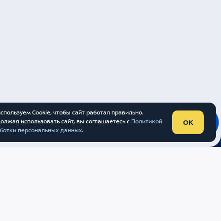
Пассажирам
ься
Партнерам
те
Контакты
Внуково
спользуем Cookie, чтобы сайт работал правильно.
олжая использовать сайт, вы соглашаетесь с
Политикой
OK
ботки персональных данных
.
УНАРОДНЫЙ АЭРОПОРТ «ВНУКОВО»
 ОБРАБОТКИ ПЕРСОНАЛЬНЫХ ДАННЫХ
ТА
В
RIVERSTART