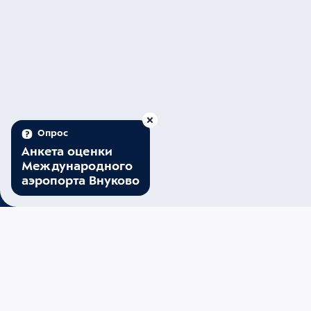
Опрос
Анкета оценки
Международного
аэропорта Внуково
16
34
(UTC+3)
08 августа, суббота
Внуково
Минтранс