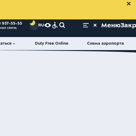
) 937-55-55
Меню
Зак
RU
ная связь
аться
Duty Free Online
Схема аэропорта
летных экипажей ВС к выполнению полетов в условиях навигации, 