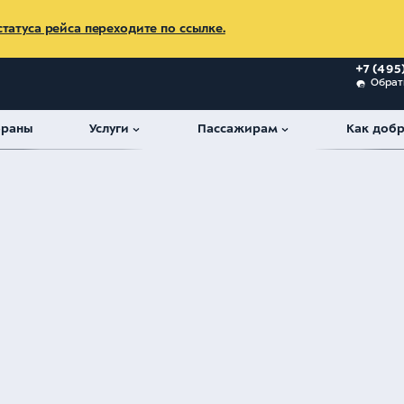
татуса рейса переходите по ссылке.
+7 (495
Обрат
ораны
Услуги
Пассажирам
Как добр
центре №21
Программы обучения
ДПП ПК. Подготовка членов 
енов летных экипажей ВС
в условиях навигации,
ристиках (PBN) в
и воздушном