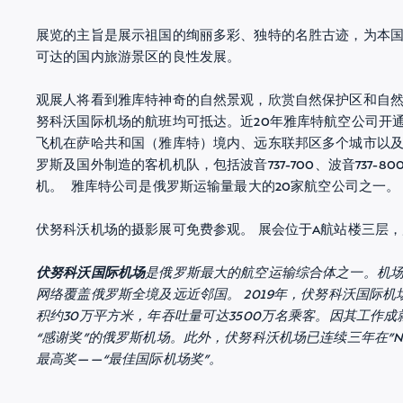
展览的主旨是展示祖国的绚丽多彩、独特的名胜古迹，为本
可达的国内旅游景区的良性发展。
观展人将看到雅库特神奇的自然景观，欣赏自然保护区和自
努科沃国际机场的航班均可抵达。近20年雅库特航空公司开
飞机在萨哈共和国（雅库特）境内、远东联邦区多个城市以及
罗斯及国外制造的客机机队，包括波音737-700、波音737-800
机。 雅库特公司是俄罗斯运输量最大的20家航空公司之一
伏努科沃机场的摄影展可免费参观。 展会位于A航站楼三层，展
伏努科沃国际机场
是俄罗斯最大的航空运输综合体之一。机场
网络覆盖俄罗斯全境及远近邻国。 2019年，伏努科沃国际机
积约30万平方米，年吞吐量可达3500万名乘客。因其工作
“感谢奖”的俄罗斯机场。此外，伏努科沃机场已连续三年在”N
最高奖——“最佳国际机场奖”。