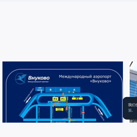
我们
策
.