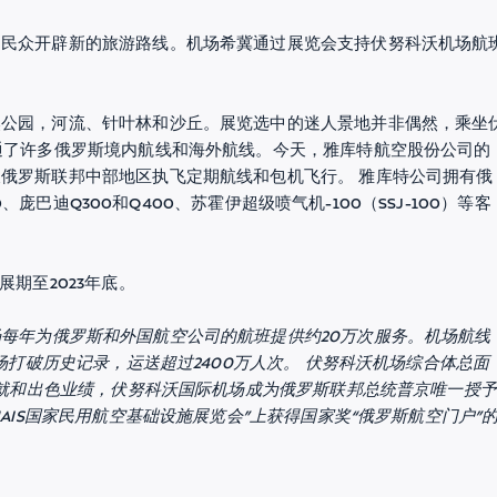
国民众开辟新的旅游路线。机场希冀通过展览会支持伏努科沃机场航
然公园，河流、针叶林和沙丘。展览选中的迷人景地并非偶然，乘坐
通了许多俄罗斯境内航线和海外航线。今天，雅库特航空股份公司的
俄罗斯联邦中部地区执飞定期航线和包机飞行。 雅库特公司拥有俄
、庞巴迪Q300和Q400、苏霍伊超级喷气机-100（SSJ-100）等客
。
期至2023年底。
每年为俄罗斯和外国航空公司的航班提供约20万次服务。机场航线
场打破历史记录，运送超过2400万人次。 伏努科沃机场综合体总面
成就和出色业绩，伏努科沃国际机场成为俄罗斯联邦总统普京唯一授予
AIS国家民用航空基础设施展览会”上获得国家奖“俄罗斯航空门户”